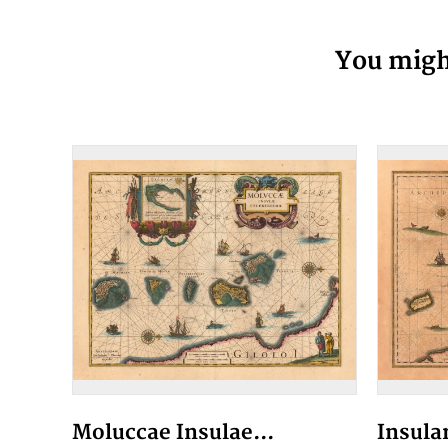
You might
Moluccae Insulae...
Insula