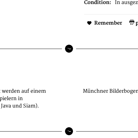
Condition:
In ausge
Remember
p
lt werden auf einem
Münchner Bilderboge
ielern in
 Java und Siam).