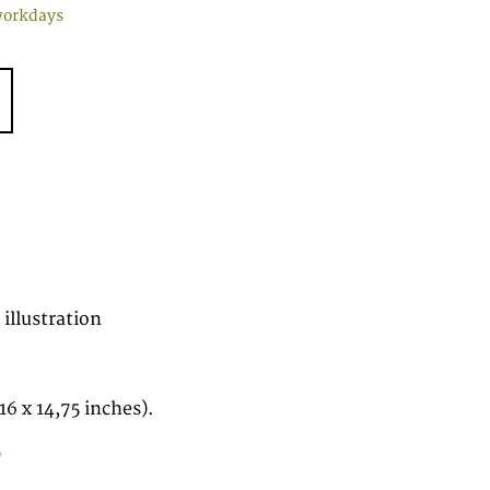
workdays
illustration
16 x 14,75 inches).
0