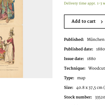
Delivery time appr. 1-3 
Add to cart
Published:
München
Published date:
1880
Issue date:
1880
Technique:
Woodcut 
Type:
map
Size:
40.8 x 37,5 cm (
Stock number:
3352