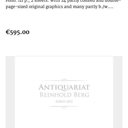
Folio. 111 p., 2 sheets. With 24 partly colored and double-
page-sized original graphics and many partly b./w....
€595.00