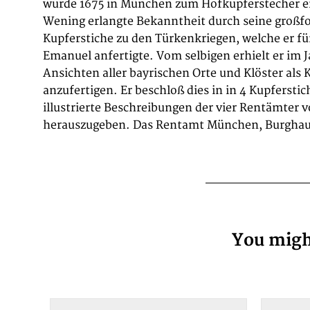
wurde 1675 in München zum Hofkupferstecher e
Landshut und Straubing. Insgesamt umfasste
Wening erlangte Bekanntheit durch seine großf
Vollendung über 1000 verschiedene Abbildungen von b
Kupferstiche zu den Türkenkriegen, welche er fü
Städten, Märkten, Dörfern, Schlössern und Klöstern.
Emanuel anfertigte. Vom selbigen erhielt er im 
Text wurde von dem Jesuiten Ferdinand Schö
Ansichten aller bayrischen Orte und Klöster als 
anzufertigen. Er beschloß dies in in 4 Kupferst
illustrierte Beschreibungen der vier Rentämter 
herauszugeben. Das Rentamt München, Burghau
You might