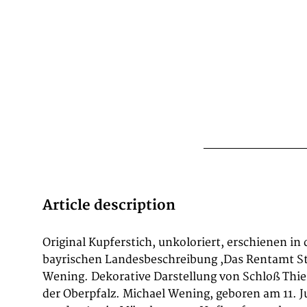
Article description
Original Kupferstich, unkoloriert, erschienen in
Straubing. Im Jahre 1692 begann er mit diesem 
bayrischen Landesbeschreibung ,Das Rentamt St
1701 ,Das Rentamt München', den ersten Ba
Wening. Dekorative Darstellung von Schloß Thier
Werkes ,Historico-topographica descriptio Bava
der Oberpfalz. Michael Wening, geboren am 11. Ju
1726 folgten die anderen drei Bände der Ren