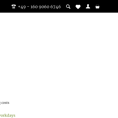
+49 - 160 9060 6746
 costs
workdays