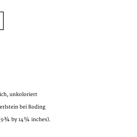
ich, unkoloriert
erlstein bei Roding
(9¾ by 14¼ inches).