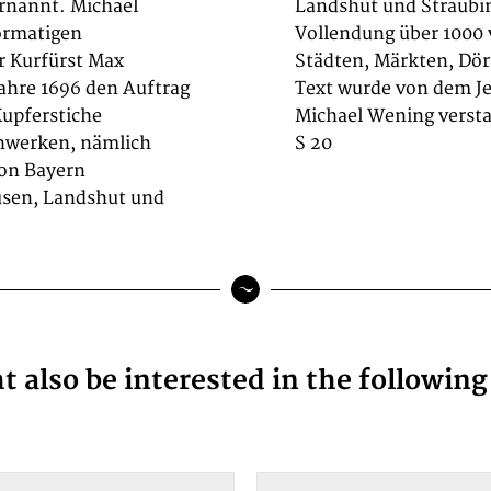
rnannt. Michael
 sein Werk nach
ormatigen
ayerischen
r Kurfürst Max
 Der begleitende
Jahre 1696 den Auftrag
nwetter geschrieben.
Kupferstiche
Michael Wening versta
ichwerken, nämlich
S 20
von Bayern
sen, Landshut und
 also be interested in the followin